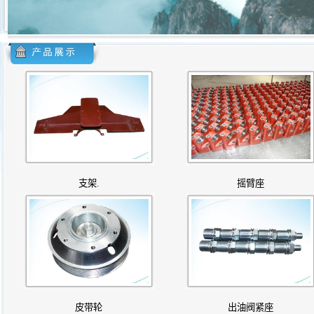
支架.
摇臂座
皮带轮
出油阀紧座